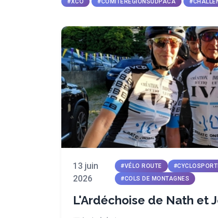
#XCO
#COMITEREGIONSUDPACA
#CHALLE
13 juin
#VÉLO ROUTE
#CYCLOSPORT
2026
#COLS DE MONTAGNES
L'Ardéchoise de Nath et 