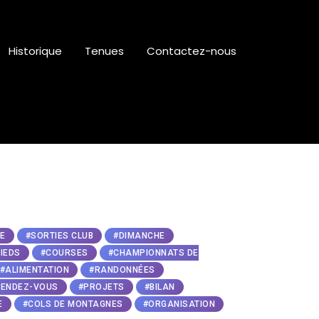
Historique
Tenues
Contactez-nous
E
#SORTIES CLUB
#DIMANCHE
IEDS
#COURSES
#CHAMPIONNATS DE
#ALIMENTATION
#RANDONNÉES
 RENDEZ-VOUS
#PROJETS
#BILAN
E
#COLS DE MONTAGNES
#ORGANISATION