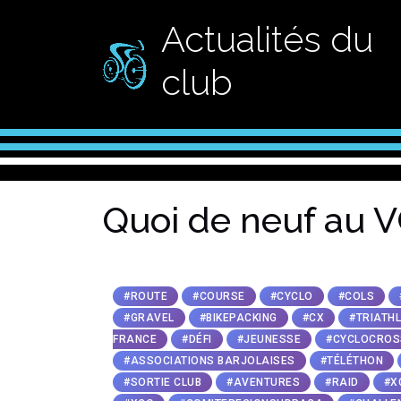
Actualités du
club
Quoi de neuf au V
#ROUTE
#COURSE
#CYCLO
#COLS
#GRAVEL
#BIKEPACKING
#CX
#TRIATH
FRANCE
#DÉFI
#JEUNESSE
#CYCLOCROS
#ASSOCIATIONS BARJOLAISES
#TÉLÉTHON
#SORTIE CLUB
#AVENTURES
#RAID
#X