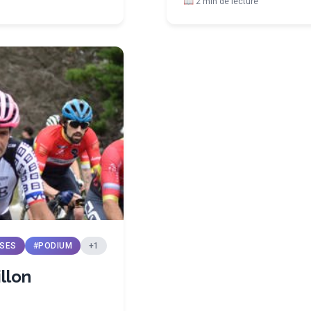
📖 2 min de lecture
SES
#PODIUM
+1
llon