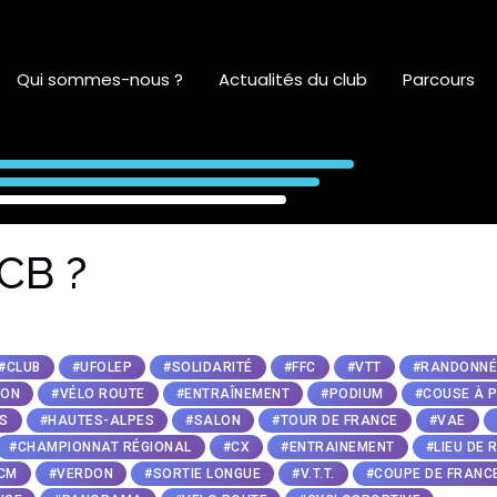
Qui sommes-nous ?
Actualités du club
Parcours
CB ?
#CLUB
#UFOLEP
#SOLIDARITÉ
#FFC
#VTT
#RANDONNÉ
LON
#VÉLO ROUTE
#ENTRAÎNEMENT
#PODIUM
#COUSE À P
S
#HAUTES-ALPES
#SALON
#TOUR DE FRANCE
#VAE
#CHAMPIONNAT RÉGIONAL
#CX
#ENTRAINEMENT
#LIEU DE
CM
#VERDON
#SORTIE LONGUE
#V.T.T.
#COUPE DE FRANC