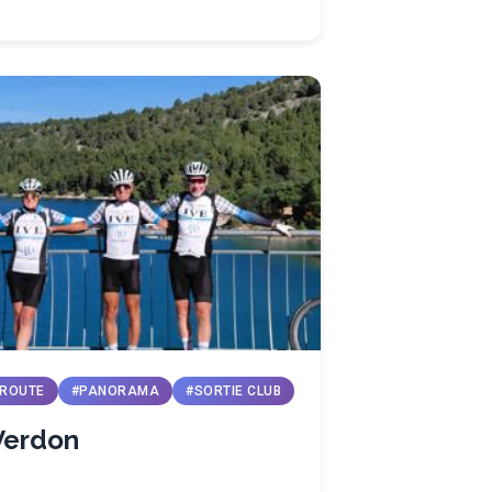
 ROUTE
#PANORAMA
#SORTIE CLUB
Verdon