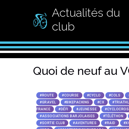
Actualités du
club
Quoi de neuf au V
#ROUTE
#COURSE
#CYCLO
#COLS
#GRAVEL
#BIKEPACKING
#CX
#TRIATH
FRANCE
#DÉFI
#JEUNESSE
#CYCLOCROS
#ASSOCIATIONS BARJOLAISES
#TÉLÉTHON
#SORTIE CLUB
#AVENTURES
#RAID
#X