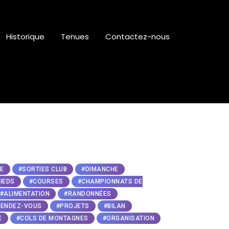
Historique
Tenues
Contactez-nous
E
#SORTIES CLUB
#DIMANCHE
IEDS
#COURSES
#CHAMPIONNATS DE
#ALIMENTATION
#RANDONNÉES
 RENDEZ-VOUS
#PROJETS
#BILAN
E
#COLS DE MONTAGNES
#ORGANISATION