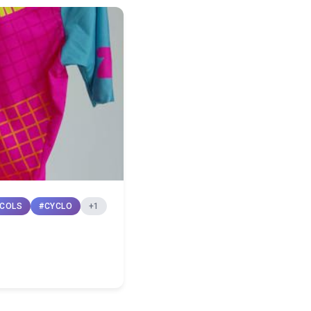
COLS
#CYCLO
+1