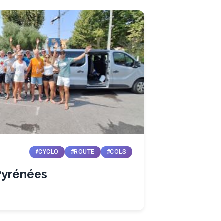
#CYCLO
#ROUTE
#COLS
Pyrénées