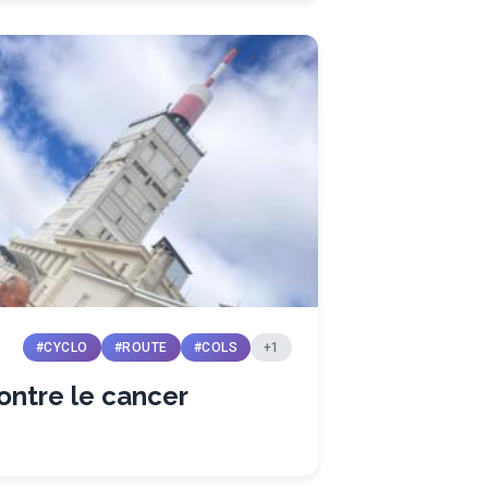
#CYCLO
#ROUTE
#COLS
+1
ontre le cancer