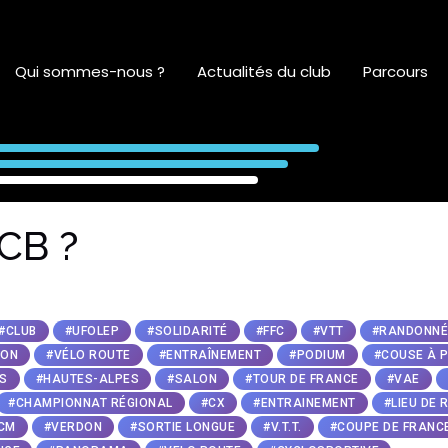
Qui sommes-nous ?
Actualités du club
Parcours
CB ?
#CLUB
#UFOLEP
#SOLIDARITÉ
#FFC
#VTT
#RANDONNÉ
LON
#VÉLO ROUTE
#ENTRAÎNEMENT
#PODIUM
#COUSE À P
S
#HAUTES-ALPES
#SALON
#TOUR DE FRANCE
#VAE
#CHAMPIONNAT RÉGIONAL
#CX
#ENTRAINEMENT
#LIEU DE
CM
#VERDON
#SORTIE LONGUE
#V.T.T.
#COUPE DE FRANC