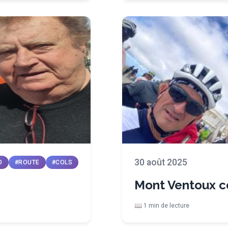
30 août 2025
O
#ROUTE
#COLS
Mont Ventoux c
📖 1 min de lecture