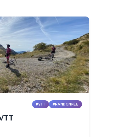
#VTT
#RANDONNÉE
 VTT