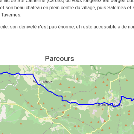
 le lac de Ste Catherine (Carces) ou vous longerez les berges dura
et son beau château en plein centre du village, puis Salernes et
 Tavernes.
icile, son dénivelé n'est pas énorme, et reste accessible à de n
Parcours