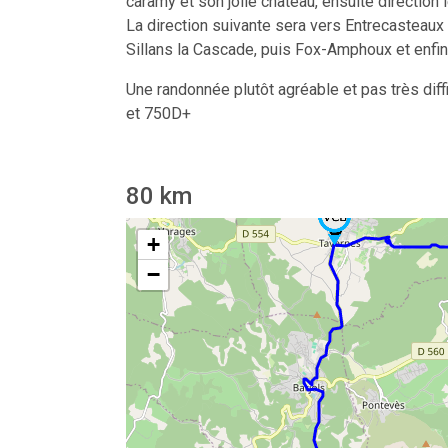
caramy et son jolie château, ensuite direction
La direction suivante sera vers Entrecasteaux 
Sillans la Cascade, puis Fox-Amphoux et enfin
Une randonnée plutôt agréable et pas très diff
et 750D+
80
km
+
−