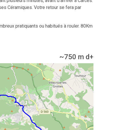
nt plusieurs minutes, avant d'arriver à Carces.
 ses Céramiques. Votre retour se fera par
ombreux pratiquants ou habitués à rouler. 80Km
~
750
m d+