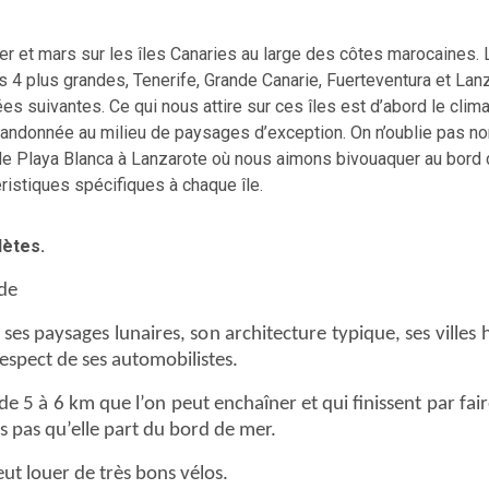
r et mars sur les îles Canaries au large des côtes marocaines.
4 plus grandes, Tenerife, Grande Canarie, Fuerteventura et Lan
es suivantes. Ce qui nous attire sur ces îles est d’abord le clima
 la randonnée au milieu de paysages d’exception. On n’oublie pas n
de Playa Blanca à Lanzarote où nous aimons bivouaquer au bord d
éristiques spécifiques à chaque île.
lètes.
ide
 ses paysages lunaires, son architecture typique, ses villes
respect de ses automobilistes.
de 5 à 6 km que l’on peut enchaîner et qui finissent par fair
s pas qu’elle part du bord de mer.
eut louer de très bons vélos.